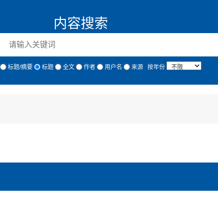
内容搜索
标题/摘要
标题
全文
作者
用户名
来源
按年份