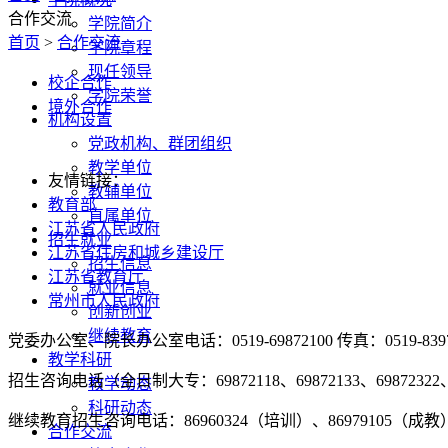
合作交流
学院简介
首页
>
合作交流
学院章程
现任领导
校企合作
学院荣誉
境外合作
机构设置
党政机构、群团组织
教学单位
友情链接：
教辅单位
教育部
直属单位
江苏省人民政府
招生就业
江苏省住房和城乡建设厅
招生信息
江苏省教育厅
就业信息
常州市人民政府
创新创业
继续教育
党委办公室、院长办公室电话：0519-69872100 传真：0519-8397
教学科研
招生咨询电话（全日制大专：69872118、69872133、69872322、4
教学动态
科研动态
继续教育招生咨询电话：86960324（培训）、86979105（成教）
合作交流