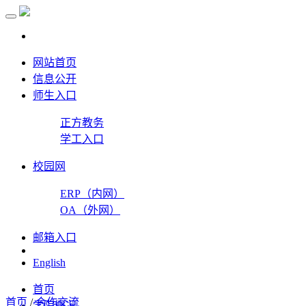
网站首页
信息公开
师生入口
正方教务
学工入口
校园网
ERP（内网）
OA（外网）
邮箱入口
English
首页
首页
/
合作交流
学院概况