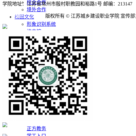
校企合作
学院地址：江苏省常州市殷村职教园和裕路1号 邮编：213147
境外合作
苏ICP备09032922号
版权所有 © 江苏城乡建设职业学院 宣传
校园文化
形象识别系统
校史馆
图片城建
全景校园
校园服务
校园地图
网站导航
校历
校园作息
校园黄页
网站首页
信息公开
师生入口
正方教务
学工入口