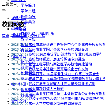
二级菜单
学院简介
学院章程
现任领导
城建要闻
学院荣誉
校园动态
校园动态
机构设置
学术之窗
党政机构、群团组织
媒体城建
首页
/
新闻资讯
/
校园动态
教学单位
2026-08-01
常州市城乡建设工程管理中心莅临我校开展专项
教辅单位
2026-07-23
公用事业学院赴多家企业开展调研交流
直属单位
2026-07-19
我校2026届高等学历继续教育毕业典礼圆满举行
招生就业
2026-07-18
我校教师受邀开展国培微课专题讲座
招生信息
2026-07-18
管理工程学院与两社区举办校地共建活动
就业信息
2026-07-17
我校赴苏中建设集团开展校企合作交流
创新创业
2026-07-17
我校召开2026届毕业生就业工作第三次调度会
继续教育
2026-07-15
我校开展2026年教师教学关键要素改革能力提升
2026-07-11
我校开展党委巡察人才库人员专题业务培训
教学科研
2026-07-09
图书馆赴河海大学调研
教学动态
2026-07-08
公用事业学院与金坛污水处理有限公司开展支部
科研动态
2026-07-07
我校案例成功入选2026年常州市AI智能体典型应
合作交流
2026-07-07
常州大学党委组织部来校调研交流