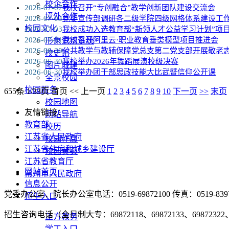
校企合作
2026-07-07
我校召开“专创融合”教学创新团队建设交流会
境外合作
2026-07-03
党委宣传部调研各二级学院四级网格体系建设工
校园文化
2026-07-03
我校成功入选教育部“新领人才公益学习计划”项
2026-07-01
我校召开阿里云·职业教育垂类模型项目推进会
形象识别系统
2026-06-30
公共教学与教辅保障党总支第二党支部开展敬老
校史馆
2026-06-30
我校举办2026年舞蹈展演校级决赛
图片城建
2026-06-30
我校举办团干部思政技能大比武暨信仰公开课
全景校园
校园服务
655条 1/33页
首页
<<
上一页
1
2
3
4
5
6
7
8
9
10
下一页
>>
末页
校园地图
友情链接：
网站导航
教育部
校历
江苏省人民政府
校园作息
江苏省住房和城乡建设厅
校园黄页
江苏省教育厅
网站首页
常州市人民政府
信息公开
党委办公室、院长办公室电话：0519-69872100 传真：0519-8397
师生入口
招生咨询电话（全日制大专：69872118、69872133、69872322、4
正方教务
学工入口