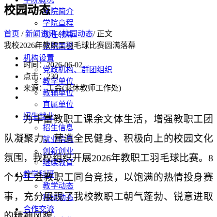
校园动态
学院简介
学院章程
首页
/
新闻资讯
/
校园动态
/ 正文
现任领导
我校2026年教职工羽毛球比赛圆满落幕
学院荣誉
机构设置
时间：2026-06-02
党政机构、群团组织
点击：
230
教学单位
来源：工会(退休教师工作处)
教辅单位
直属单位
招生就业
为丰富教职工课余文体生活，增强教职工团
招生信息
队凝聚力，营造全民健身、积极向上的校园文化
就业信息
创新创业
氛围，我校组织开展2026年教职工羽毛球比赛。8
继续教育
教学科研
个分工会教职工同台竞技，以饱满的热情投身赛
教学动态
事，充分展现了我校教职工朝气蓬勃、锐意进取
科研动态
合作交流
的精神风貌。