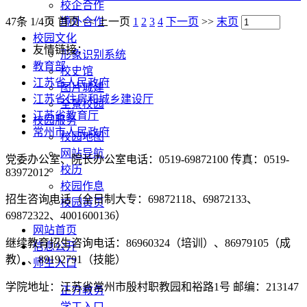
校企合作
47条 1/4页
首页
<<
上一页
1
2
3
4
下一页
>>
末页
境外合作
校园文化
友情链接：
形象识别系统
教育部
校史馆
江苏省人民政府
图片城建
江苏省住房和城乡建设厅
全景校园
江苏省教育厅
校园服务
常州市人民政府
校园地图
网站导航
党委办公室、院长办公室电话：0519-69872100 传真：0519-
校历
83972012
校园作息
招生咨询电话（全日制大专：69872118、69872133、
校园黄页
69872322、4001600136）
网站首页
继续教育招生咨询电话：86960324（培训）、86979105（成
信息公开
教）、89192791（技能）
师生入口
学院地址：江苏省常州市殷村职教园和裕路1号 邮编：213147
正方教务
学工入口