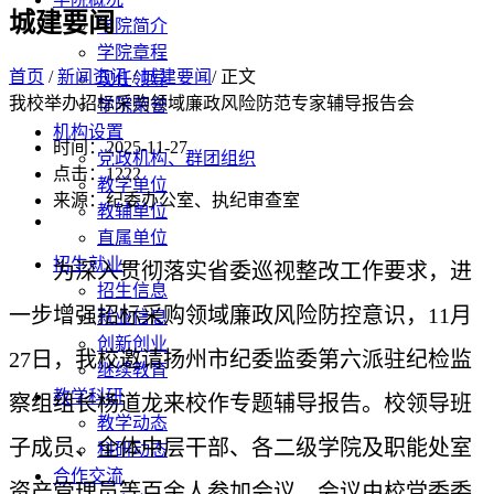
城建要闻
学院简介
学院章程
首页
/
新闻资讯
/
城建要闻
/ 正文
现任领导
我校举办招标采购领域廉政风险防范专家辅导报告会
学院荣誉
机构设置
时间：2025-11-27
党政机构、群团组织
点击：
1222
教学单位
来源：纪委办公室、执纪审查室
教辅单位
直属单位
招生就业
为深入贯彻落实省委巡视整改工作要求，进
招生信息
一步增强招标采购领域廉政风险防控意识，11月
就业信息
创新创业
27日，我校邀请扬州市纪委监委第六派驻纪检监
继续教育
教学科研
察组组长杨道龙来校作专题辅导报告。校领导班
教学动态
子成员、全体中层干部、各二级学院及职能处室
科研动态
合作交流
资产管理员等百余人参加会议。会议由校党委委