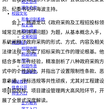
校企合作
境外合作
员、纪委书记孙海波主持。
校园文化
形象识别系统
会上，杨道龙以《政府采购及工程招投标领
校史馆
图片城建
域常见违纪违法问题》为题，从基本概念入手，
全景校园
系统阐释了政府采购的形式、方式、内容及相关
校园服务
校园地图
法律法规，夯实了招标采购工作的理论根基。他
网站导航
校历
结合多年工作经验，精准剖析了八种政府采购方
校园作息
式中的个性风险，并指出了设置限制性条款、恶
校园黄页
意串通、评标违规等共性顽疾，尤其对工程建设
网站首页
信息公开
项目招投标、项目建设管理两大高风险环节，开
师生入口
展了全景式深度解读。
正方教务
学工入口