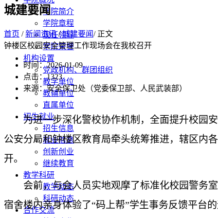
城建要闻
学院简介
学院章程
首页
/
新闻资讯
/
城建要闻
/ 正文
现任领导
钟楼区校园安全管理工作现场会在我校召开
学院荣誉
机构设置
时间：2026-01-09
党政机构、群团组织
点击：
1323
教学单位
来源：安全保卫处（党委保卫部、人民武装部）
教辅单位
直属单位
招生就业
为进一步深化警校协作机制，全面提升校园安
招生信息
公安分局和钟楼区教育局牵头统筹推进，辖区内各
就业信息
创新创业
开。
继续教育
教学科研
会前，与会人员
实地观摩了
标准化校园警务室
教学动态
科研动态
宿舍楼内亲身体验了“码上帮”学生事务反馈平台
合作交流