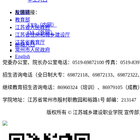
友情链接：
校园网
教育部
ERP（内网）
江苏省人民政府
OA（外网）
江苏省住房和城乡建设厅
江苏省教育厅
邮箱入口
常州市人民政府
English
党委办公室、院长办公室电话：0519-69872100 传真：0519-8397
招生咨询电话（全日制大专：69872118、69872133、69872322、4
继续教育招生咨询电话：86960324（培训）、86979105（成教）
学院地址：江苏省常州市殷村职教园和裕路1号 邮编：213147
苏ICP备09032922号
版权所有 © 江苏城乡建设职业学院 宣传