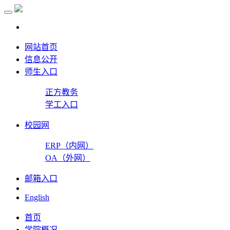
网站首页
信息公开
师生入口
正方教务
学工入口
校园网
ERP（内网）
OA（外网）
邮箱入口
English
首页
学院概况