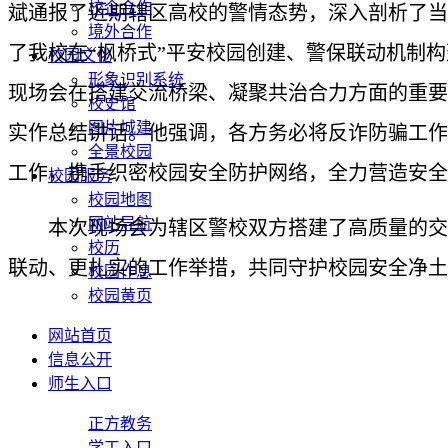
校企合作
斌通报了近期辖区高校的警情态势，深入剖析了当
境外合作
了我校在“枫桥式”平安校园创建、警保联动机制
校园文化
形象识别系统
现场会在搭建交流桥梁、凝聚共治合力方面的重要
校史馆
图片城建
实作总结讲话。他强调，各方务必将反诈防骗工作
全景校园
工作，携手织密校园安全防护网络，全力营造安全
校园服务
校园地图
网站导航
本次现场会为辖区警校双方搭建了高质量的交
校历
联动、更扎实的工作举措，共同守护校园安全净土
校园作息
校园黄页
网站首页
信息公开
师生入口
正方教务
学工入口