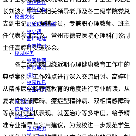
校企合作
境外合作
长
刘波、学工处相关领导老师及各二级学院党总
校园文化
支副书记、心理辅导员，专兼职心理教师、班主
形象识别系统
校史馆
任代表参加会议，常州市德安医院心理科门诊副
图片城建
全景校园
主任高婷叶
受邀参会
。
校园服务
校园地图
各二级学院围绕近期心理健康教育工作中的
网站导航
校历
典型案例、工作难点进行深入交流研讨。高婷叶
校园作息
从精神医学和家庭教育的角度进行专业解读，从
校园黄页
复发性抑郁障碍、癔症型精神病、双相情感障碍
网站首页
信息公开
等疾病的症状表现、就医治疗等多维度，给予精
师生入口
准专业指导与实用建议，为我校进一步规范学生
正方教务
学工入口