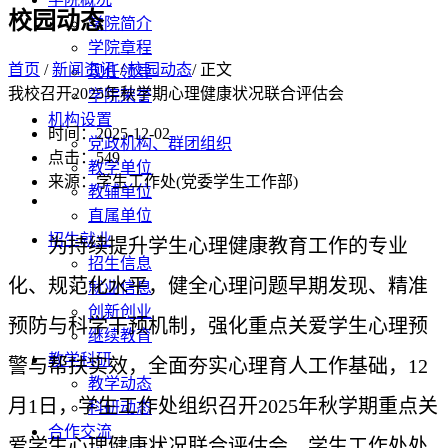
校园动态
学院简介
学院章程
首页
/
新闻资讯
/
校园动态
/ 正文
现任领导
我校召开2025年秋学期心理健康状况联合评估会
学院荣誉
机构设置
时间：2025-12-02
党政机构、群团组织
点击：
549
教学单位
来源：学生工作处(党委学生工作部)
教辅单位
直属单位
招生就业
为持续提升学生心理健康教育工作的专业
招生信息
化、规范化水平，健全心理问题早期发现、精准
就业信息
创新创业
预防与科学干预机制，强化重点关爱学生心理预
继续教育
教学科研
警与帮扶实效，全面夯实心理育人工作基础，
12
教学动态
月1日，学生工作处组织召开
2025年
秋学期重点关
科研动态
合作交流
爱学生心理健康状况联合评估会。学生工作处处