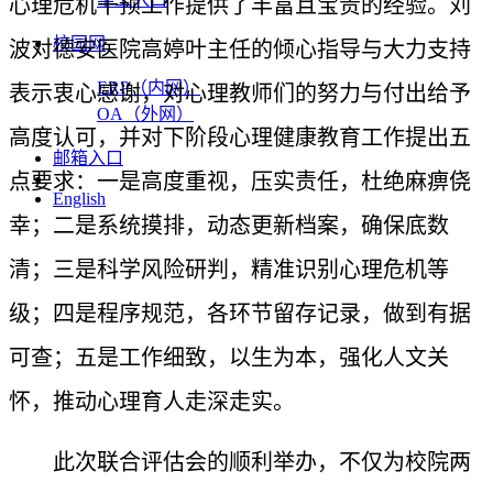
心理危机干预工作提供了丰富且宝贵的经验。
刘
校园网
波对德安医院高婷叶主任的倾心指导与大力支持
ERP（内网）
表示衷心感谢，对心理教师们的努力与付出给予
OA（外网）
高度认可，并对下阶段心理健康教育工作提出五
邮箱入口
点要求：一是高度重视，压实责任，杜绝麻痹侥
English
幸；二是系统摸排，动态更新档案，确保底数
清；三是科学风险研判，精准识别心理危机等
级；四是程序规范，各环节留存记录，做到有据
可查；五是工作细致，以生为本，强化人文关
怀，推动心理育人走深走实。
此次联合评估会的顺利举办，不仅为校院两